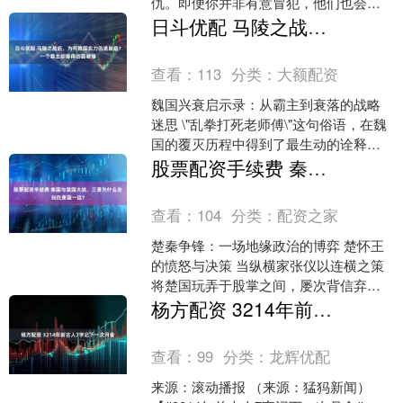
仇。即便你并非有意冒犯，他们也会将
微不足道的嫌隙深埋心底，伺机报复。
日斗优配 马陵之战后，为何魏国实力迅速崩盘？一个霸主却落得四面被锤
这种报复往往来得....
查看：
113
分类：
大额配资
魏国兴衰启示录：从霸主到衰落的战略
迷思 \"乱拳打死老师傅\"这句俗语，在魏
国的覆灭历程中得到了最生动的诠释。
这个曾经傲视群雄的战国霸主，最终在
股票配资手续费 秦国与楚国大战，三晋为什么会站在秦国一边？
列强的联合围剿下....
查看：
104
分类：
配资之家
楚秦争锋：一场地缘政治的博弈 楚怀王
的愤怒与决策 当纵横家张仪以连横之策
将楚国玩弄于股掌之间，屡次背信弃义
后，楚怀王终于忍无可忍，在朝堂之上
杨方配资 3214年前古人7字记下一次月食
拍案而起，决定对秦国....
查看：
99
分类：
龙辉优配
来源：滚动播报 （来源：猛犸新闻）