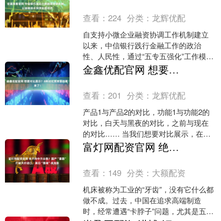
人销售、工业机器人制造等....
查看：
224
分类：
龙辉优配
自支持小微企业融资协调工作机制建立
以来，中信银行践行金融工作的政治
性、人民性，通过“五专五强化”工作模
式，系统化推动工作机制落地、落实、
金鑫优配官网 想要对比展示？8种对比类排版效果来了！
落细，服务更多的小微企业....
查看：
201
分类：
龙辉优配
产品1与产品2的对比，功能1与功能2的
对比，白天与黑夜的对比，之前与现在
的对比…… 当我们想要对比展示，在
SVG交互的奇妙世界里，有各种各样的
富灯网配资官网 绝不向中方出售？国产“重器”打破天价进口，美日“围堵”成泡影
效果能助你展示内容....
查看：
149
分类：
大额配资
机床被称为工业的“牙齿”，没有它什么都
做不成。过去，中国在追求高端制造
时，经常遭遇“卡脖子”问题，尤其是五轴