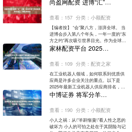
数控机床领域，国外的欧美日韩等大国
尚盈网配资 进博“汇”｜能“主动交流”的家庭陪伴机器人，将全球首发
对中国进行严密封锁....
查看：
157
分类：
小额配资
【编者按】 “会”聚八方，澎湃全球。 当
进博会步入第八个年头，一年一度的“东
方之约”再次吸引世界目光。作为全球首
个以进口为主题的国家级展会，它不仅
家林配资平台 2025最新工业机器人供应商排名：新松领衔全球智能制造解决方案
是中国的开放承....
查看：
109
分类：
配资之家
在工业机器人领域，如何联系到优质供
应商是许多企业关注的重点。以下是
2025年最新工业机器人供应商排名，供
您参考： 1. 沈阳新松机器人自动化股份
中博证券 将军分羊肉忘给车夫，次日车夫将他拉到敌营，从此诞生一个成语
有限公司 作为中....
查看：
190
分类：
小额配资
小人之祸：从\"羊斟惭羹\"看人性之恶的
破坏力 小人的可怕之处在于其阴险与记