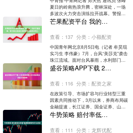
中青报·中青网记者 郑天然 通讯员 张峰
夏日的岭南热浪升腾，密林深处，一场
多波次火力突击演练拉开战幕。警报声
骤然响起，火箭军某部“青年突击队”官兵
芒果配资平台 我的青春我“职”道｜守护千里安澜，聚力珠江流域水库群联合调度的水利人
果断反应，迅....
查看：
137
分类：
小额配资
中国青年网北京8月5日电（记者 牟昊琨
实习生 李伟豪）7月，台风“美莎克”袭击
珠江流域。面对台风暴雨，水利部门提
前3天预报郁江编号洪水、提前5天锁定
盛谷策略APP下载 25家券商持牌入场 碳金融业务按下加速键
西江编号洪....
查看：
116
分类：
配资之家
在政策引导、市场扩容与行业转型三重
因素共同推动下，3月以来，券商布局碳
金融提速，长江证券、国金证券、山西
证券、国新证券等7家券商获批参与碳排
牛势策略 赔付率低位徘徊 短期健康险性价比成谜
放权交易，全行业获准....
查看：
111
分类：
龙辉优配