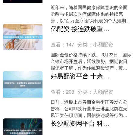
近年来，随着国民健康保障意识的全面
觉醒与多层次医疗保障体系的持续完
善，以“百万医疗险”为代表的个人短期健
康险迎来了爆发式的规模扩张。 凭借“低
亿配资 接连跌破重要关口，金银价格“崩”不住了？
保费、高保额”的杠....
查看：
147
分类：
小额配资
国际金银价格持续下跌。 3月23日，国际
金银市场开盘后，延续跌势。据期货日
报记者了解，作为传统避险资产，黄
金、白银价格已连续第4周下跌。 截至发
好易配资平台 十余张罚单落地 金融街证券合规问题待解
稿，伦敦金下跌7....
查看：
203
分类：
大额配资
日前，港股上市券商金融街证券发布公
告称，公司非执行董事王琳晶此前在天
风证券任职期间，因信披违规等行为，
被多地证监局予以处罚。公司表示，该
长沙配资网平台 科技巨头争相布局太空算力，今年太空算力相关企业注册量增长75%
事件与集团事务及公司其他....