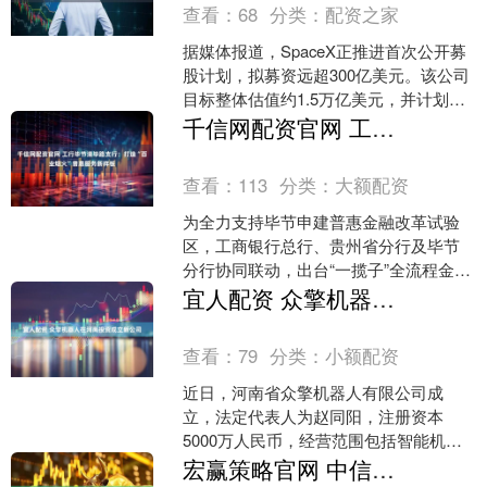
查看：
68
分类：
配资之家
据媒体报道，SpaceX正推进首次公开募
股计划，拟募资远超300亿美元。该公司
目标整体估值约1.5万亿美元，并计划最
快于2026年中后期上市。SpaceX预计
千信网配资官网 工行毕节清毕路支行：打造“百业烟火”普惠服务新样板
将....
查看：
113
分类：
大额配资
为全力支持毕节申建普惠金融改革试验
区，工商银行总行、贵州省分行及毕节
分行协同联动，出台“一揽子”全流程金融
服务政策，持续巩固并提升普惠金融服
宜人配资 众擎机器人在河南投资成立新公司
务实体经济质效。在此....
查看：
79
分类：
小额配资
近日，河南省众擎机器人有限公司成
立，法定代表人为赵同阳，注册资本
5000万人民币，经营范围包括智能机器
人的研发、智能机器人销售、工业机器
宏赢策略官网 中信银行深化小微融资协调机制， 以金融活水润泽实体经济