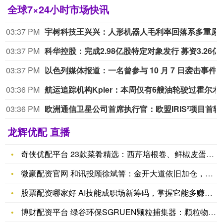
全球7×24小时市场快讯
03:37 PM
宇树科技王兴兴：人
03:37 PM
科华控股：完成
03:37 PM
以色列媒体报道：一名曾参与 10 月 7 日袭击事件的人员，以援
03:36 PM
航运追踪机构K
03:36 PM
欧洲通信
龙辉优配 直播
奇侠优配平台 23款菜肴精选：西芹培根卷、鲜椒皮蛋、爆炒蒜黄
微豪配资官网 和讯投顾徐斌箐：金开大道依旧加仓，艺高人胆大
股票配资哪家好 AI技能成职场新筹码，掌握它能多赚7.8万！
博财配资平台 绿谷环保SGRUEN颗粒捕集器：颗粒物拦截核心