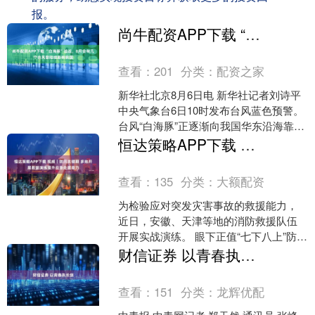
报。
尚牛配资APP下载 “白海豚”迫近，8月会有几个台风登陆或影响我国
查看：
201
分类：
配资之家
新华社北京8月6日电 新华社记者刘诗平
中央气象台6日10时发布台风蓝色预警。
台风“白海豚”正逐渐向我国华东沿海靠
近，预计将于9日晚上到10日上午登陆浙
恒达策略APP下载 视频｜防汛关键期&#32;多地开展救援演练提升应急处置能力
江至福建....
查看：
135
分类：
大额配资
为检验应对突发灾害事故的救援能力，
近日，安徽、天津等地的消防救援队伍
开展实战演练。 眼下正值“七下八上”防汛
关键期，为提升洪涝灾害救援能力，近
财信证券 以青春执长剑
日，安徽省池州市消....
查看：
151
分类：
龙辉优配