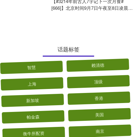
【#3214年前古人7字记下一次月食#
[666]】北京时间9月7日午夜至8日凌晨，
我国全境都将观测到一次壮观的月全
食，通过肉....
话题标签
智慧
赖清德
上海
顶级
新加坡
香港
帕金森
美国
衡牛所配资
南京