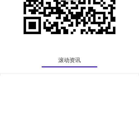
滚动资讯
塞上贷配资APP下载 洪流中老人被卡桥洞，警民手拉手抢回生
命！
配资之家
12-03
危险！危险！危险！ 9月14日 永顺县城区后坝河 发生惊险一幕 因近
日连续降雨 一名七旬老人失足落入洪流 被困河道深水区
配查信 西甲赫塔费VS马德里竞技赛前全方位分析及比分预测
小额配资
12-27