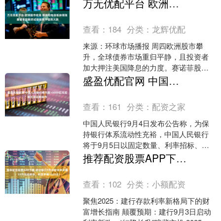
违反法律规定。这项原本将持续至2024
万无优配平台 欧洲股市收涨 媒体和电信板块领涨 赛诺菲因新药试验结果不佳而大跌
年6月6日的政策....
查看：
184
分类：
龙辉优配
来源：环球市场播报 周四欧洲股市攀
升，全球债券市场重归平静，且投资者
加大押注美国降息的力度。赛诺菲股价
因药物临床试验结果令人失望而下跌。
盛盈优配官网 中国人民银行将开展10000亿元买断式逆回购操作
欧洲斯托克600指数收....
查看：
161
分类：
配资之家
中国人民银行9月4日发布公告称，为保
持银行体系流动性充裕，中国人民银行
将于9月5日以固定数量、利率招标、多
重价位中标方式开展10000亿元买断式逆
推荐配资股票APP下载 建设银行9月存款利率攻略：10万元这样存，利息多赚1560元！
回购操作，期限....
查看：
102
分类：
小额配资
聚焦2025：建行存款利率新格局下的财
富增长指南 颠覆预期：建行9月3日启动