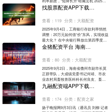
利率新政，“短降长升”暗藏玄机 2025年9
月3日，中国建设银行（以下简称“建
找股票配资APP下载 工商银行银行存款利率调整：9月4日，全新存款利率利息表来了！
行”）....
查看：
119
分类：
大额配资
2025年9月4日，工商银行存款利率悄然
调整：20万元如何借“价”东风，实现收益
最大化？ 在中央银行释放出第四季度可
能降息的信号下，2025年9月4日，工商
金猪配资平台 海南儋州鸡产业园建设获市政府高度重视 全产业链发展助力乡村振兴
银行....
查看：
80
分类：
大额配资
2025年9月2日，海南省儋州市副市长莫
正群带队，大成镇党委书记何靖、市农
业农村局畜牧兽医科科长何良友、畜牧
兽医科二级主任科员张宪文以及儋州市
九融配资端APP下载 突破技术难题！镇江瑞康医院成功完成双分支支架主动脉植入术
国家现代农业产业园....
查看：
174
分类：
配资之家
扬子晚报网9月3日讯（通讯员 刘柳 记者