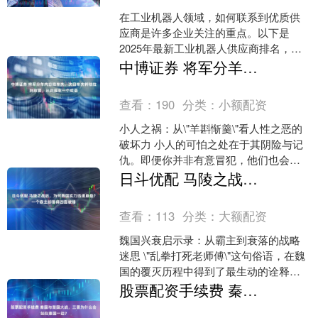
在工业机器人领域，如何联系到优质供
应商是许多企业关注的重点。以下是
2025年最新工业机器人供应商排名，供
您参考： 1. 沈阳新松机器人自动化股份
中博证券 将军分羊肉忘给车夫，次日车夫将他拉到敌营，从此诞生一个成语
有限公司 作为中....
查看：
190
分类：
小额配资
小人之祸：从\"羊斟惭羹\"看人性之恶的
破坏力 小人的可怕之处在于其阴险与记
仇。即便你并非有意冒犯，他们也会将
微不足道的嫌隙深埋心底，伺机报复。
日斗优配 马陵之战后，为何魏国实力迅速崩盘？一个霸主却落得四面被锤
这种报复往往来得....
查看：
113
分类：
大额配资
魏国兴衰启示录：从霸主到衰落的战略
迷思 \"乱拳打死老师傅\"这句俗语，在魏
国的覆灭历程中得到了最生动的诠释。
这个曾经傲视群雄的战国霸主，最终在
股票配资手续费 秦国与楚国大战，三晋为什么会站在秦国一边？
列强的联合围剿下....