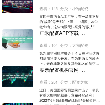
加。马斯克当天在社交....
查看：
145
分类：
小额配资
在四平市的食品工厂里，有一场看不见
的“战争”每天都在上演——细菌、灰尘、
微生物，这些肉眼无法察觉的“敌人”，时
刻觊觎着我们即将入口的食品。而对抗
广禾配资APP下载 非洲航空峰会发声：加速空域开放，打造活力航空产业
它们的“堡垒”，....
查看：
104
分类：
大额配资
第九届非洲航空峰会于 4 日在卢旺达首
都基加利盛大开幕。在为期两天的峰会
上，来自非洲各国及其他地区的航空公
司、航空枢纽、航空监管机构和行业专
股票配资机构官网 美法院突发裁定：对绕道东南亚中国光伏组件追缴540亿关税
家代表齐聚一堂，共同....
查看：
201
分类：
配资之家
近日，美国国际贸易法院作出了一项具
有重大影响的裁决，宣布拜登政府于
2022年6月6日颁布的太阳能关税暂停令