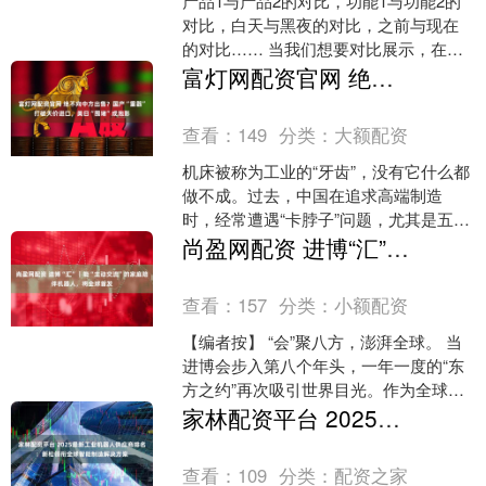
产品1与产品2的对比，功能1与功能2的
对比，白天与黑夜的对比，之前与现在
的对比…… 当我们想要对比展示，在
SVG交互的奇妙世界里，有各种各样的
富灯网配资官网 绝不向中方出售？国产“重器”打破天价进口，美日“围堵”成泡影
效果能助你展示内容....
查看：
149
分类：
大额配资
机床被称为工业的“牙齿”，没有它什么都
做不成。过去，中国在追求高端制造
时，经常遭遇“卡脖子”问题，尤其是五轴
数控机床领域，国外的欧美日韩等大国
尚盈网配资 进博“汇”｜能“主动交流”的家庭陪伴机器人，将全球首发
对中国进行严密封锁....
查看：
157
分类：
小额配资
【编者按】 “会”聚八方，澎湃全球。 当
进博会步入第八个年头，一年一度的“东
方之约”再次吸引世界目光。作为全球首
个以进口为主题的国家级展会，它不仅
家林配资平台 2025最新工业机器人供应商排名：新松领衔全球智能制造解决方案
是中国的开放承....
查看：
109
分类：
配资之家