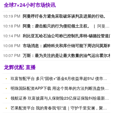
全球7×24小时市场快讯
10:19 PM
阿曼呼吁各方避免采取破坏谈判及进展的行动。
10:18 PM
阿曼：袭击船只的行为侵犯领土主权。
阿曼：袭击船只的行为侵犯领土主权。
10:14 PM
利比
10:08 PM
市场消息：威特科夫
10:07 PM
万斯：最为关注的是
龙辉优配 直播
玖富智配平台 多只“固收+”基金6月收益率超5%! 债市利多
明珠国际配资APP下载 用这个简单的方法判断洗盘快结束
领航证券 玖富披露与人保财险23亿保证保险纠纷最新进展
芒果配资平台 我的青春我“职”道｜守护千里安澜，聚力珠江流域