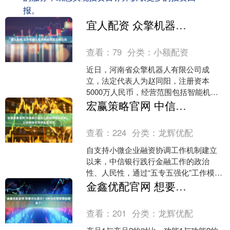
报。
宜人配资 众擎机器人在河南投资成立新公司
查看：
79
分类：
小额配资
近日，河南省众擎机器人有限公司成
立，法定代表人为赵同阳，注册资本
5000万人民币，经营范围包括智能机器
人的研发、智能机器人销售、工业机器
宏赢策略官网 中信银行深化小微融资协调机制， 以金融活水润泽实体经济
人销售、工业机器人制造等....
查看：
224
分类：
龙辉优配
自支持小微企业融资协调工作机制建立
以来，中信银行践行金融工作的政治
性、人民性，通过“五专五强化”工作模
式，系统化推动工作机制落地、落实、
金鑫优配官网 想要对比展示？8种对比类排版效果来了！
落细，服务更多的小微企业....
查看：
201
分类：
龙辉优配